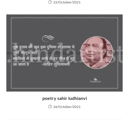
22/October/2021
poetry sahir ludhianvi
26/October/2021