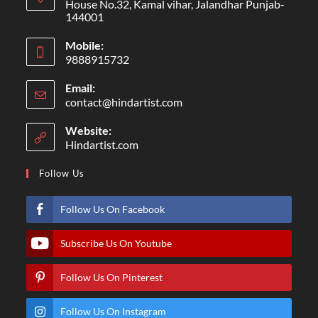
House No.32, Kamal vihar, Jalandhar Punjab-
144001
Mobile:
9888915732
Email:
contact@hindartist.com
Website:
Hindartist.com
Follow Us
Follow Us On Facebook
Subscribe Us On Youtube
Follow Us On Pinterest
Follow Us On Instagram